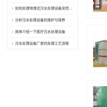
如何处理地埋式污水处理设备突然停机的现象
分析污水处理设备的维护与保养
简单介绍一下医疗污水处理设备
污水处理设备厂家的处理工艺流程