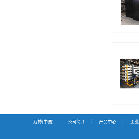
万搏(中国)
公司简介
产品中心
工业