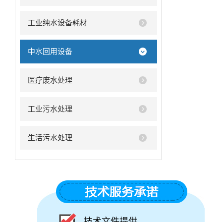
工业纯水设备耗材
中水回用设备
医疗废水处理
工业污水处理
生活污水处理
技术文件提供