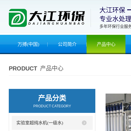
大江环保
专业水处
多年环保行业服务
万搏(中国)
公司简介
产品中心
联系我们
PRODUCT
产品中心
产品分类
PRODUCT CATEGORY
实验室超纯水机(一级水)