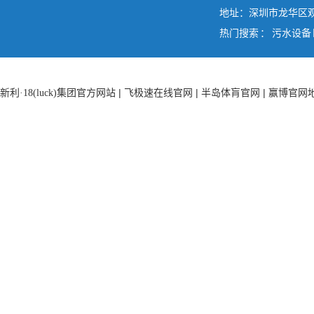
地址：深圳市龙华区观
热门搜索 ：
污水设备
|
|
|
新利·18(luck)集团官方网站
飞极速在线官网
半岛体肓官网
赢博官网