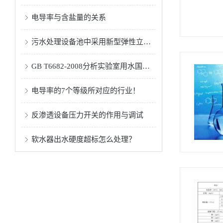
电导率与含盐量的关系
污水处理设备池中采用新型弹性立体填料
GB T6682-2008分析实验室用水国家标准
电导率的7个等级所对应的行业！
反渗透设备压力开关的作用与调试
软水器出水硬度超标怎么处理？