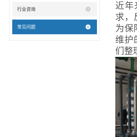
近年
行业咨询
求，
为保
常见问题
维护
们整