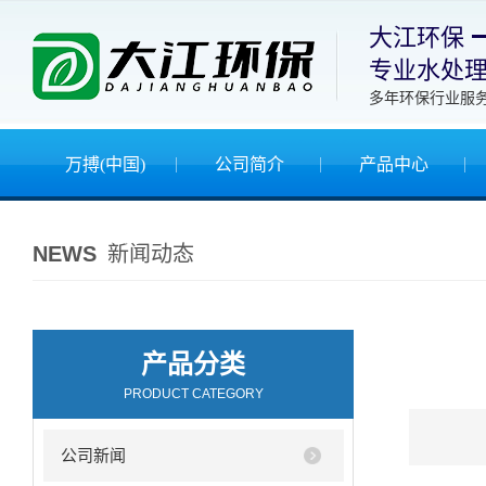
大江环保
专业水处
多年环保行业服务
万搏(中国)
公司简介
产品中心
联系我们
NEWS
新闻动态
产品分类
PRODUCT CATEGORY
公司新闻