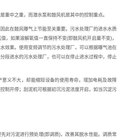
制是重中之重，而
潜水泵和鼓风机是其中的控制重点
。
右，因此在鼓风曝气上节能至关重要。污水处理厂的进水水质
值，如果溶解氧值一直保持不变(即鼓风机开启量不变)，
出水效果。使用变频调节的污水处理厂，可以根据曝气池在
用分段进水的污水处理厂，也可以在停止进水过程中，停止
产意义不大，却能缩短设备的使用寿命，增加电耗及故障
差控制开停；刮泥机可根据初沉污泥浓度开启，如当沉淀污
先对污泥进行预处理(即调质)，改善其脱水性能。调质常