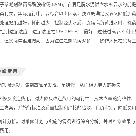
子絮凝剂聚丙烯酰胺(俗称PAM)，
在满足脱水泥饼含水率要求的前提
类有关。实际运行中，要综合以上因素，找到既满足要求又降低加
处理效果越好，耗药越少；控制源头水质，连续高负荷进水时，耗
控制进泥浓度，进泥浓度在1.9~2.5%时，最好，过低过高都不
。
但实际中很难做到，因为往往是剩余污泥多……操作人员在实际
维修费用
备加强巡视
，做到故障早发现、早维修，从而避免更大的损失。
大修及改造费用
。对大修及改造费用的可行性、技术含量的完整性、
工方案，并施行标准及质量控制和严格的验收、造价审定，降低费
统计分析
。对维修计划与实施的情况进行综合分析，并对维修效果与
费用。