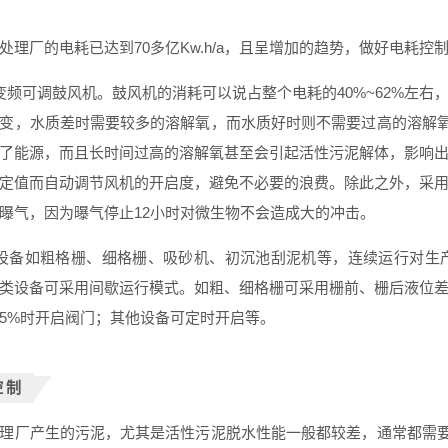
处理厂的电耗已达到70多亿Kw.h/a，且呈增加的趋势，做好电耗控
变频可调鼓风机
。鼓风机的消耗可以说占整个电耗的40%~62%左
变，水质差时需要较多的溶解氧，而水质好时则不需要过高的溶解氧
了能源，而且长时间过高的溶解氧甚至会引起活性污泥解体，影响
定值而自动调节风机的开启度，避免不必要的浪费。除此之外，采
曝气，因为曝气停止12小时对微生物不会造成大的冲击。
设备如粗格栅、细格栅、吸砂机、初沉池刮泥机等，
连续运行对生
类设备
可采用间歇运行模式
。如粗、细格栅可采用栅前、栅后液位
5%时开启阀门；其他设备可定时开启等。
控制
理厂产生的污泥，尤其是活性污泥脱水性能一般都较差，通常都需要