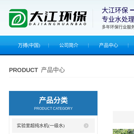
大江环保
专业水处
多年环保行业服务
万搏(中国)
公司简介
产品中心
联系我们
PRODUCT
产品中心
产品分类
PRODUCT CATEGORY
实验室超纯水机(一级水)