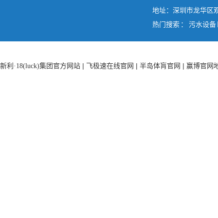
地址：深圳市龙华区观
热门搜索 ：
污水设备
|
|
|
新利·18(luck)集团官方网站
飞极速在线官网
半岛体肓官网
赢博官网