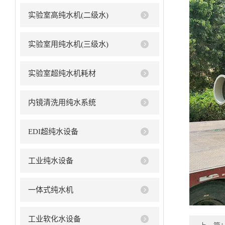
实验室高纯水机(二级水)
实验室用纯水机(三级水)
实验室超纯水机耗材
内镜清洗用纯水系统
EDI超纯水设备
工业纯水设备
一体式纯水机
工业软化水设备